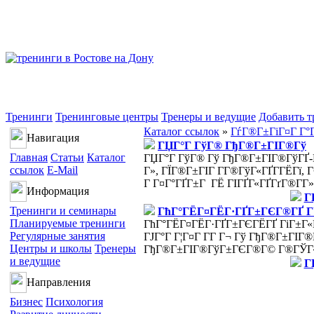
Тренинги
Тренинговые центры
Тренеры и ведущие
Добавить т
Каталог ссылок
»
ГѓГ®Г±ГіГ¤Г Г°
Навигация
ГЏГ°Г ГўГ® ГђГ®Г±ГІГ®Гў
Главная
Статьи
Каталог
ГЏГ°Г ГўГ® Гў ГђГ®Г±ГІГ®ГўГҐ-Г
ссылок
E-Mail
Г», ГЇГ®Г±ГІГ Г­Г®ГўГ«ГҐГ­ГЁГї,
Г Г¤Г°ГҐГ±Г ГЁ ГІГҐГ«ГҐГґГ®Г­Г»
Информация
Г
Тренинги и семинары
ГћГ°ГЁГ¤ГЁГ·ГҐГ±ГЄГ®ГҐ Г
Планируемые тренинги
ГћГ°ГЁГ¤ГЁГ·ГҐГ±ГЄГЁГҐ ГіГ±Г«Г
Регулярные занятия
ГЈГ°Г Г¦Г¤Г Г­Г Г¬ Гў ГђГ®Г±ГІГ®Г
Центры и школы
Тренеры
ГђГ®Г±ГІГ®ГўГ±ГЄГ®Г© Г®ГЎГ«
и ведущие
Г
Направления
Бизнес
Психология