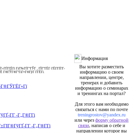
Информация
Вы хотите разместить
«ГҐГ­ГЁГї ГіГ№ГҐГ°ГЎГ , ГЇГ°ГЁГ·ГЁГ­ГҐГ­Г­
информацию о своем
 ГЁ Г®ГЎГ®Г°ГіГ¤Г®ГўГ Г­ГЁГї.
направлении, центре,
тренерах и добавить
¬Г®ГЎГЁГ«Гї
информацию о семинарах
и тренингах на портал?
Для этого вам необходимо
связаться с нами по почте
treningrostov@yandex.ru
Ґ-Г­Г -Г„Г®Г­Гі
или через
форму обратной
связи
, написав о себе и
ГІГ®ГўГҐ-Г­Г -Г„Г®Г­Гі
направлении которое вы