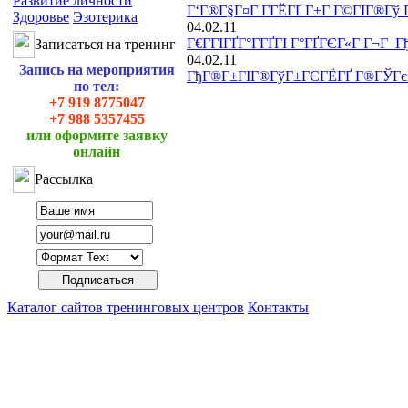
Развитие личности
Г‘Г®Г§Г¤Г Г­ГЁГҐ Г±Г Г©ГІГ®Гў
Здоровье
Эзотерика
04.02.11
Г€Г­ГІГҐГ°Г­ГҐГІ Г°ГҐГЄГ«Г Г¬Г 
Записаться на тренинг
04.02.11
Запись на мероприятия
ГђГ®Г±ГІГ®ГўГ±ГЄГЁГҐ Г®ГЎГєГ
по тел:
+7 919 8775047
+7 988 5357455
или оформите заявку
онлайн
Рассылка
Каталог сайтов тренинговых центров
Контакты