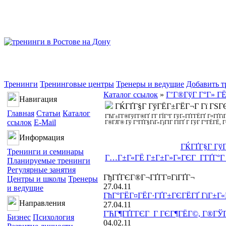
Тренинги
Тренинговые центры
Тренеры и ведущие
Добавить т
Каталог ссылок
»
Г’Г®ГўГ Г°Г» ГЁ
Навигация
ГЌГҐГ§Г ГўГЁГ±ГЁГ¬Г Гї ГЅГ
Главная
Статьи
Каталог
ГЋГ±Г­Г®ГўГ­Г®ГҐ Г­Г ГЇГ°Г ГўГ«ГҐГ­ГЁГҐ Г¤ГҐГ
ссылок
E-Mail
Г®ГЈГ® Гў Г°ГҐГ§ГіГ«ГјГІГ ГІГҐ Г ГўГ Г°ГЁГЁ, Г
Информация
ГЌГҐГ§Г Гў
Тренинги и семинары
Г…Г±Г«ГЁ Г±Г±Г»Г«ГЄГ Г­ГҐГ°Г 
Планируемые тренинги
Регулярные занятия
ГђГҐГЄГ®Г¬ГҐГ­Г¤ГіГҐГ¬
Центры и школы
Тренеры
27.04.11
и ведущие
ГћГ°ГЁГ¤ГЁГ·ГҐГ±ГЄГЁГҐ ГіГ±Г«Г
Направления
27.04.11
ГЋГ¶ГҐГ­ГЄГ Г ГЄГ¶ГЁГ©, Г®ГЎГ®
Бизнес
Психология
04.02.11