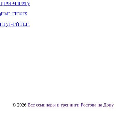
 ГђГ®Г±ГІГ®Гў
ГђГ®Г±ГІГ®Гў
їГўГ«ГҐГ­ГЁГї
© 2026
Все семинары и тренинги Ростова на Дону