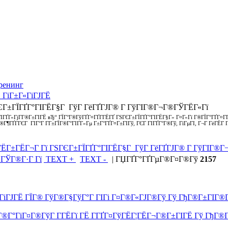
ренинг
 ГіГ±Г«ГіГЈГЁ
ЄГ±ГЇГҐГ°ГІГЁГ§Г ГўГ ГёГҐГЈГ® Г ГўГІГ®Г¬Г®ГЎГЁГ«Гї
їГІГҐГ«ГјГ­Г®Г±ГІГЁ вЂ“ ГЇГ°Г®ГўГҐГ¤ГҐГ­ГЁГҐ ГЅГЄГ±ГЇГҐГ°ГІГЁГ§Г» Г¤Г«Гї Г®ГЇГ°ГҐГ¤ГҐГ
®Г¶ГҐГ­ГЄГ ГІГ°Г Г­Г±ГЇГ®Г°ГІГ­Г»Гµ Г±Г°ГҐГ¤Г±ГІГў, ГЄГ ГІГҐГ°Г®Гў, ГїГµГІ, Г¬Г ГёГЁГ­
ГЁГ±ГЁГ¬Г Гї ГЅГЄГ±ГЇГҐГ°ГІГЁГ§Г ГўГ ГёГҐГЈГ® Г ГўГІГ®Г
ГЎГ®Г·Г Гї
TEXT +
TEXT -
|
ГЏГҐГ°ГҐГµГ®Г¤Г®Гў
2157
іГЈГЁ ГЇГ® ГўГ®Г§ГўГ°Г ГІГі Г¤Г®Г«ГЈГ®Гў Гў ГђГ®Г±ГІГ®ГўГ
Г°ГіГ¤Г®ГўГ Г­ГЁГї ГЁ Г­ГҐГ¤ГўГЁГ¦ГЁГ¬Г®Г±ГІГЁ Гў ГђГ®Г±